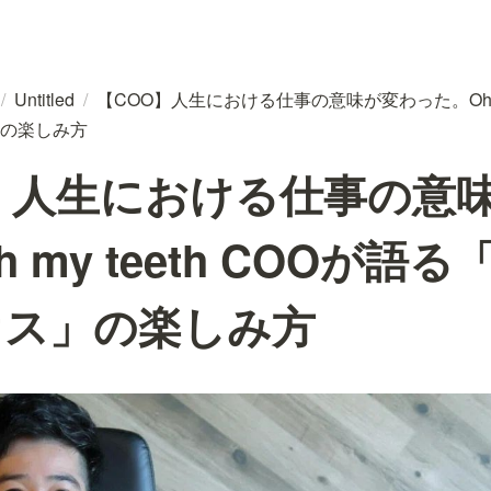
/
Untitled
/
【COO】人生における仕事の意味が変わった。Oh my 
の楽しみ方
】人生における仕事の意
 my teeth COOが語
オス」の楽しみ方