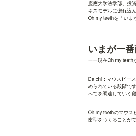
慶應大学法学部、投資銀
ネスモデルに惚れ込んで
Oh my teeth
いまが一番
ーー現在Oh my te
Daichi：マウス
められている段階で
べてを調達していく
Oh my teeth
歯型をつくることが