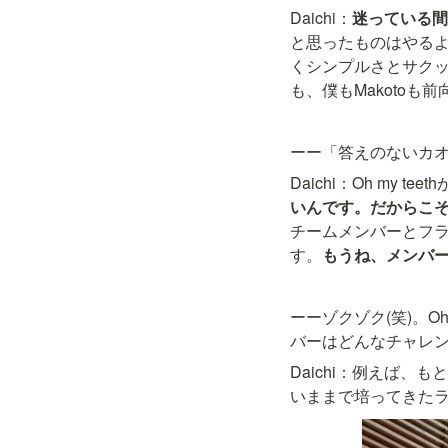
Daichi：
迷っている間
と思ったものはやるよ
くシンプルさとサク
も、僕もMakotoも
ーー「答えのないカ
Daichi：Oh my te
いんです。だからこ
チームメンバーとフ
す。
もうね、メンバー
ーーゾクゾク(笑)。O
バーはどんなチャレ
Daichi：例えば、も
いままで培ってきた