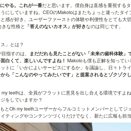
にやる。これが一番
だと思います。僕自身は直感を重視するタ
うにしていますね。CEOのMakotoはまたちょっと違ったタ
ッと感が好き。ユーザーファーストの体験や利便性をとても大
前向きな性格と
「答えのないカオス」が好き
なのは同じです。
オス」とは？
ethが目指すのは、
まだだれも見たことがない「未来の歯科体験」
そ面白くて、楽しいんですよね！
 Makotoも僕も正解を知っ
ラットに「いかによいサービスにするか」を議論し、日々トラ
から「こんなのやってみたいです」と提案されるとゾクゾクしち
h my teethは、全員がフラットに意見を出し合える環境です
ンジをしていますか？
ともとOh my teethユーザーからフルコミットメンバーとしてジ
ライティングやコンテンツづくりだけでなく、新たに広報も担